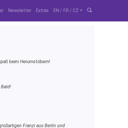
er
Newsletter
Extras
EN / FR / CZ
l Spaß beim Herumstöbern!
-
Bald!
roßartigen Franzi aus Berlin und