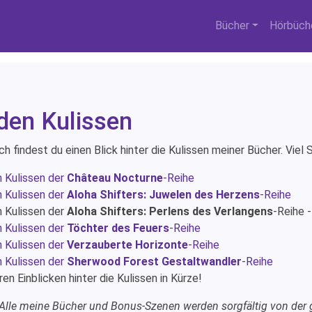
Bücher
Hörbüch
 den Kulissen
ch findest du einen Blick hinter die Kulissen meiner Bücher. Vie
n Kulissen der
Château Nocturne
-Reihe
n Kulissen der
Aloha Shifters: Juwelen des Herzens
-Reihe
n Kulissen der
Aloha Shifters: Perlens des Verlangens
-Reihe 
n Kulissen der
Töchter des Feuers
-Reihe
n Kulissen der
Verzauberte Horizonte
-Reihe
n Kulissen der
Sherwood Forest Gestaltwandler
-Reihe
en Einblicken hinter die Kulissen in Kürze!
 Alle meine Bücher und Bonus-Szenen werden sorgfältig von der g