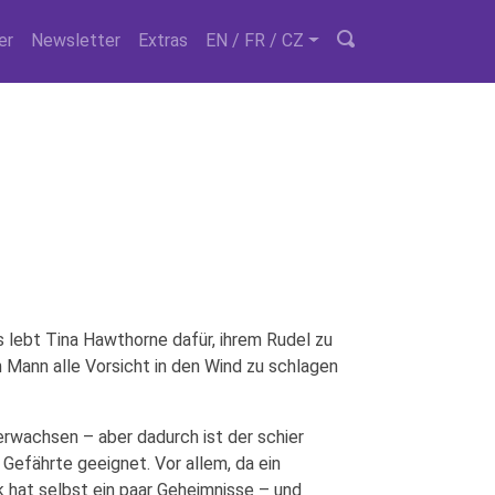
er
Newsletter
Extras
EN / FR / CZ
 lebt Tina Hawthorne dafür, ihrem Rudel zu
n Mann alle Vorsicht in den Wind zu schlagen
erwachsen – aber dadurch ist der schier
Gefährte geeignet. Vor allem, da ein
k hat selbst ein paar Geheimnisse – und